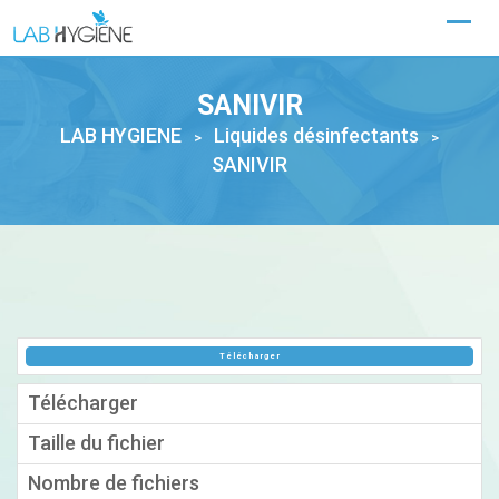
Skip
to
content
SANIVIR
LAB HYGIENE
Liquides désinfectants
>
>
SANIVIR
Télécharger
Télécharger
368
Taille du fichier
728.97 KB
Nombre de fichiers
1